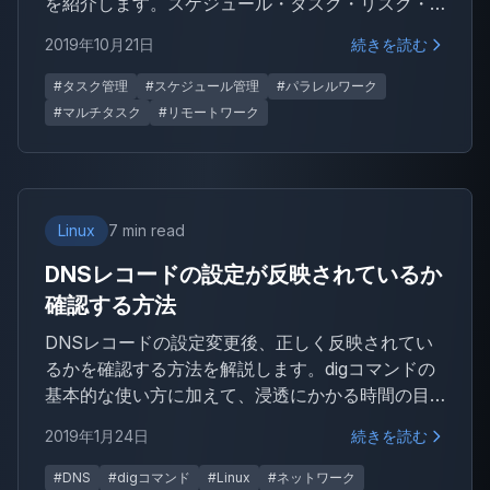
を紹介します。スケジュール・タスク・リスク・
コミュニケーション・メールの各管理術を通じ
2019年10月21日
続きを読む
て、作業漏れを防ぎ生産性を維持するヒントをま
とめました。
#タスク管理
#スケジュール管理
#パラレルワーク
#マルチタスク
#リモートワーク
Linux
7 min read
DNSレコードの設定が反映されているか
確認する方法
DNSレコードの設定変更後、正しく反映されてい
るかを確認する方法を解説します。digコマンドの
基本的な使い方に加えて、浸透にかかる時間の目
安やクライアントから問い合わせがあった場合の
2019年1月24日
続きを読む
対応方法など、実務で役立つ知識もあわせて紹介
します。
#DNS
#digコマンド
#Linux
#ネットワーク