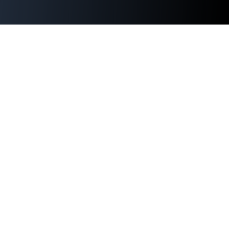
WordPress運用でお困りではありま
せんか？
セキュリティ対策、パフォーマンス改善、緊急時の対応ま
で。WordPress専門15年超のエンジニアが直接サポートし
ます。
無料相談を申し込む
サービス・料金を見る