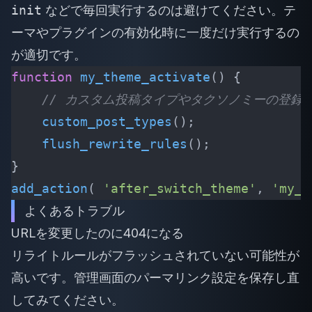
init
などで毎回実行するのは避けてください。テ
ーマやプラグインの有効化時に一度だけ実行するの
が適切です。
function
 my_theme_activate
() {
    // カスタム投稿タイプやタクソノミーの登録
    custom_post_types
();
    flush_rewrite_rules
();
}
add_action
(
 'after_switch_theme'
,
 'my_t
よくあるトラブル
URLを変更したのに404になる
リライトルールがフラッシュされていない可能性が
高いです。管理画面のパーマリンク設定を保存し直
してみてください。