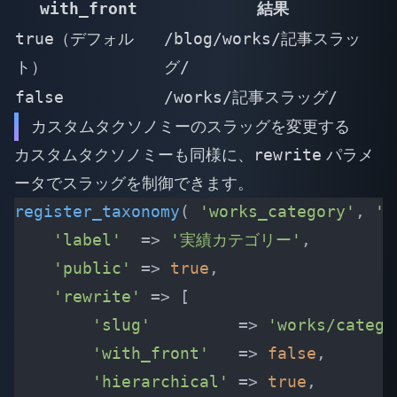
with_front
結果
true
（デフォル
/blog/works/記事スラッ
ト）
グ/
false
/works/記事スラッグ/
カスタムタクソノミーのスラッグを変更する
カスタムタクソノミーも同様に、
rewrite
パラメ
ータでスラッグを制御できます。
register_taxonomy
(
 'works_category'
,
 'w
    'label'
  =>
 '実績カテゴリー'
,
    'public'
 =>
 true
,
    'rewrite'
 =>
 [
        'slug'
         =>
 'works/catego
        'with_front'
   =>
 false
,
        'hierarchical'
 =>
 true
,