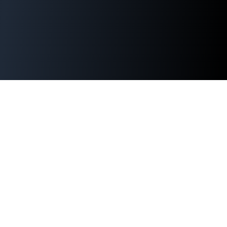
WordPress運用でお困りではありま
せんか？
セキュリティ対策、パフォーマンス改善、緊急時の対応ま
で。WordPress専門15年超のエンジニアが直接サポートし
ます。
無料相談を申し込む