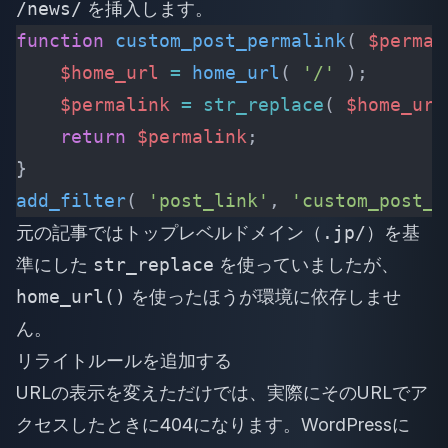
/news/
を挿入します。
function
 custom_post_permalink
( 
$permal
    $home_url
 =
 home_url
(
 '/'
 );
    $permalink
 =
 str_replace
(
 $home_url
    return
 $permalink
;
}
add_filter
(
 'post_link'
,
 'custom_post_p
元の記事ではトップレベルドメイン（
.jp/
）を基
準にした
str_replace
を使っていましたが、
home_url()
を使ったほうが環境に依存しませ
ん。
リライトルールを追加する
URLの表示を変えただけでは、実際にそのURLでア
クセスしたときに404になります。WordPressに