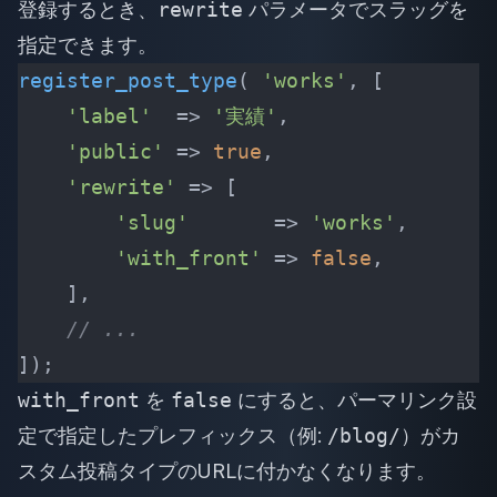
登録するとき、
rewrite
パラメータでスラッグを
指定できます。
register_post_type
(
 'works'
,
 [
    'label'
  =>
 '実績'
,
    'public'
 =>
 true
,
    'rewrite'
 =>
 [
        'slug'
       =>
 'works'
,
        'with_front'
 =>
 false
,
    ],
    // ...
]);
with_front
を
false
にすると、パーマリンク設
定で指定したプレフィックス（例:
/blog/
）がカ
スタム投稿タイプのURLに付かなくなります。