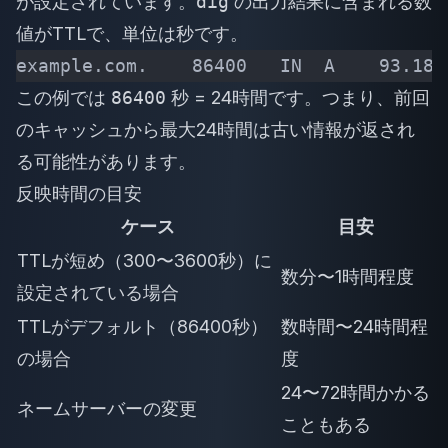
が設定されています。
dig
の出力結果に含まれる数
値がTTLで、単位は秒です。
example.com.    86400   IN  A    93.184
この例では
86400
秒 = 24時間です。つまり、前回
のキャッシュから最大24時間は古い情報が返され
る可能性があります。
反映時間の目安
ケース
目安
TTLが短め（300〜3600秒）に
数分〜1時間程度
設定されている場合
TTLがデフォルト（86400秒）
数時間〜24時間程
の場合
度
24〜72時間かかる
ネームサーバーの変更
こともある