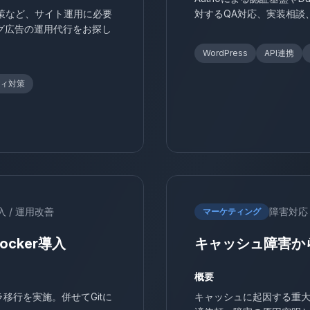
策など、サイト運用に必要
対するQA対応、実装相談
グ広告の運用代行をお探し
WordPress
API連携
ィ対策
導入 / 運用改善
障害対応 
マーケティング
cker導入
キャッシュ障害か
概要
ラ移行を実施。併せてGitに
キャッシュに起因する重