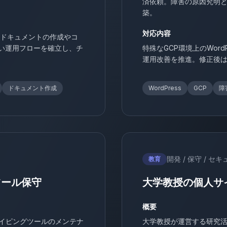
済依頼。障害の原因究明
築。
対応内容
導入ドキュメントの作成やコ
高い運用フローを確立し、チ
特殊なGCP環境上のWor
運用改善を推進。修正後
ドキュメント作成
WordPress
GCP
障
開発 / 保守 / セ
教育
ツール保守
大学教授の個人サ
概要
レイピングツールのメンテナ
大学教授が運営する研究