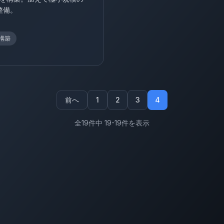
も整備。
構築
前へ
1
2
3
4
全19件中 19-19件を表示