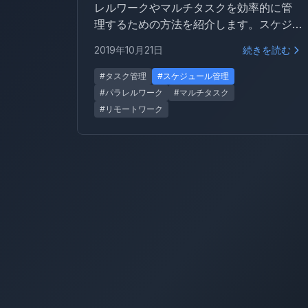
レルワークやマルチタスクを効率的に管
理するための方法を紹介します。スケジ
ュール・タスク・リスク・コミュニケー
2019年10月21日
続きを読む
ション・メールの各管理術を通じて、作
業漏れを防ぎ生産性を維持するヒントを
#タスク管理
#スケジュール管理
まとめました。
#パラレルワーク
#マルチタスク
#リモートワーク