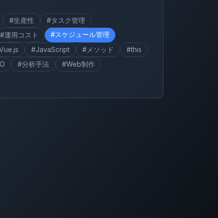
#生産性
#タスク管理
#スケジュール管理
#運用コスト
Vue.js
#JavaScript
#メソッド
#this
EO
#分析手法
#Web制作