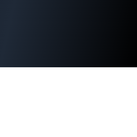
WordPress運用でお困りではありま
せんか？
セキュリティ対策、パフォーマンス改善、緊急時の対応ま
で。WordPress専門15年超のエンジニアが直接サポートし
ます。