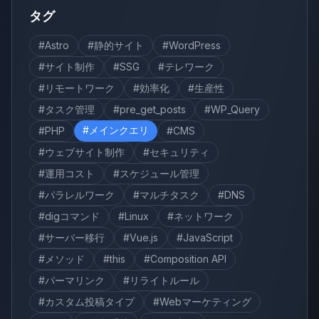
タグ
#Astro
#静的サイト
#WordPress
#サイト制作
#SSG
#テレワーク
#リモートワーク
#効率化
#生産性
#タスク管理
#pre_get_posts
#WP_Query
#メインクエリ
#PHP
#CMS
#ウェブサイト制作
#セキュリティ
#運用コスト
#スケジュール管理
#パラレルワーク
#マルチタスク
#DNS
#digコマンド
#Linux
#ネットワーク
#サーバー移行
#Vue.js
#JavaScript
#メソッド
#this
#Composition API
#パーマリンク
#リライトルール
#カスタム投稿タイプ
#Webマーケティング