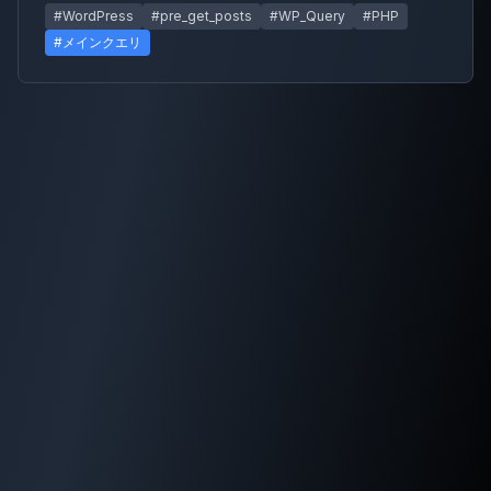
#WordPress
#pre_get_posts
#WP_Query
#PHP
#メインクエリ