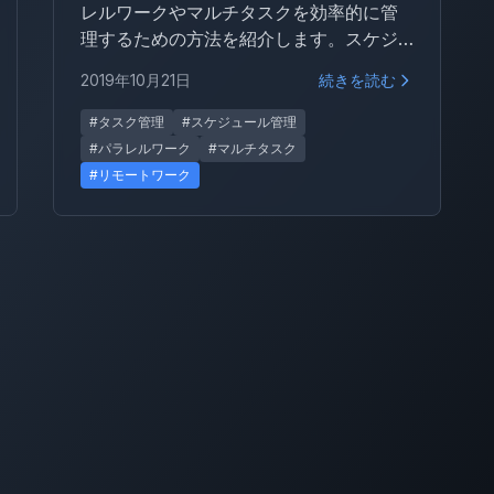
レルワークやマルチタスクを効率的に管
理するための方法を紹介します。スケジ
ュール・タスク・リスク・コミュニケー
2019年10月21日
続きを読む
ション・メールの各管理術を通じて、作
業漏れを防ぎ生産性を維持するヒントを
#タスク管理
#スケジュール管理
まとめました。
#パラレルワーク
#マルチタスク
#リモートワーク