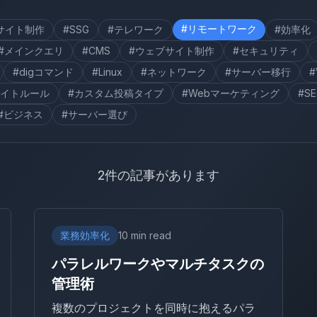
#リモートワーク
サイト制作
#SSG
#テレワーク
#効率化
#メインクエリ
#CMS
#ウェブサイト制作
#セキュリティ
#digコマンド
#Linux
#ネットワーク
#サーバー移行
#
ライトルール
#カスタム投稿タイプ
#Webマーケティング
#S
#ビジネス
#サーバー選び
2件の記事があります
業務効率化
10 min read
パラレルワークやマルチタスクの
管理術
複数のプロジェクトを同時に抱えるパラ