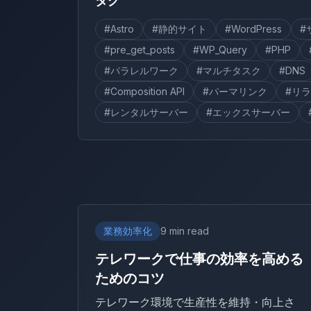
タグ
#Astro
#静的サイト
#WordPress
#
#pre_get_posts
#WP_Query
#PHP
#パラレルワーク
#マルチタスク
#DNS
#Composition API
#パーマリンク
#リ
#レンタルサーバー
#エックスサーバー
業務効率化
9 min read
テレワークで仕事の効率を高める
ためのコツ
テレワーク環境で生産性を維持・向上さ