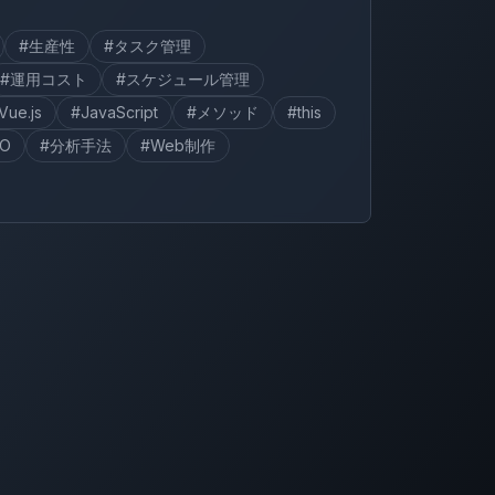
#生産性
#タスク管理
#運用コスト
#スケジュール管理
Vue.js
#JavaScript
#メソッド
#this
EO
#分析手法
#Web制作