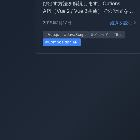
び出す方法を解説します。Options
API（Vue 2 / Vue 3共通）での`this`を使
った呼び出し方と、Vue 3 Composition
2019年1月17日
続きを読む
APIでの呼び出し方をコード例とともに紹
介します。
#Vue.js
#JavaScript
#メソッド
#this
#Composition API