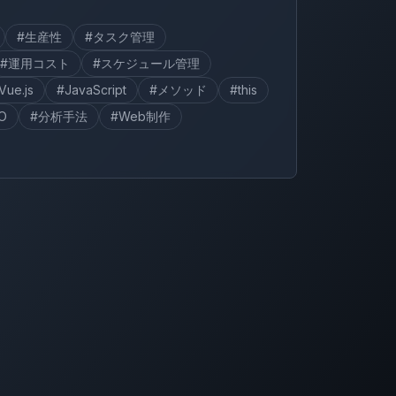
#生産性
#タスク管理
#運用コスト
#スケジュール管理
Vue.js
#JavaScript
#メソッド
#this
O
#分析手法
#Web制作