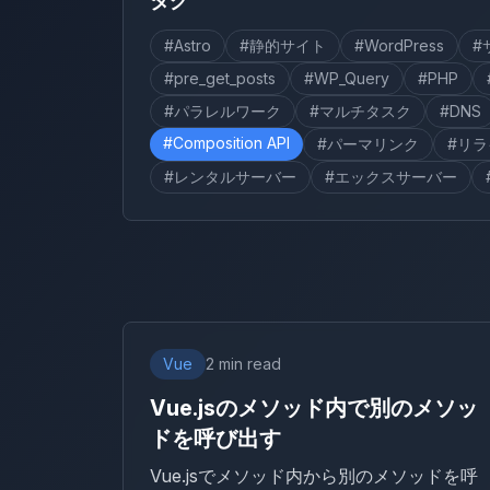
タグ
#Astro
#静的サイト
#WordPress
#
#pre_get_posts
#WP_Query
#PHP
#パラレルワーク
#マルチタスク
#DNS
#Composition API
#パーマリンク
#リ
#レンタルサーバー
#エックスサーバー
Vue
2 min read
Vue.jsのメソッド内で別のメソッ
ドを呼び出す
Vue.jsでメソッド内から別のメソッドを呼