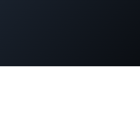
dPress運用でお困りではありま
策、パフォーマンス改善、緊急時の対応まで。WordPress専門
ニアが直接サポートします。
無料相談を申し込む
サービス・料金を見る