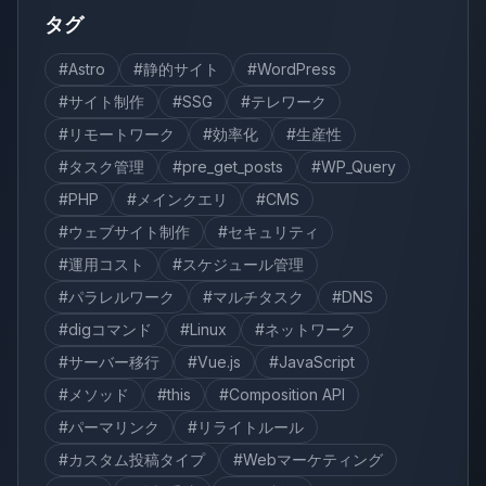
タグ
#Astro
#静的サイト
#WordPress
#サイト制作
#SSG
#テレワーク
#リモートワーク
#効率化
#生産性
#タスク管理
#pre_get_posts
#WP_Query
#PHP
#メインクエリ
#CMS
#ウェブサイト制作
#セキュリティ
#運用コスト
#スケジュール管理
#パラレルワーク
#マルチタスク
#DNS
#digコマンド
#Linux
#ネットワーク
#サーバー移行
#Vue.js
#JavaScript
#メソッド
#this
#Composition API
#パーマリンク
#リライトルール
#カスタム投稿タイプ
#Webマーケティング